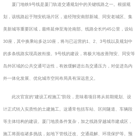
厦门地铁9号线是厦门轨道交通规划中的关键线路之一。根据规
划，该线路起于翔安机场片区，途经翔安南部新城、同安老城区、集
美新城等重要区域，最终延伸至海沧南部。线路全长约45公里，设站
30座，其中换乘站多达10座，将与已运营的1、2、3号线以及规划中
的多条线路实现高效衔接。9号线的建设，将极大地改善翔安、同安等
岛外区域的公共交通可达性，有效缓解进出岛交通压力，对促进岛内
外一体化发展、优化城市空间布局具有深远意义。
此次官宣的“建设工程施工”阶段，意味着项目将从前期规划、设
计正式转入实质性的土建施工。这通常包括车站、区间隧道、车辆段
等主体结构的建设。厦门地质条件复杂，加之线路穿越城市建成区，
施工将面临诸多挑战，如地下管线迁改、交通疏解、环境保护等。预