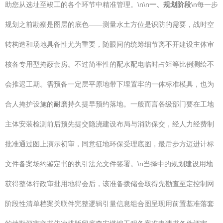
助您从选址至竣工的各个环节中精准管理。\n\n
一、规划阶段
\n每一步
规划之前勘察是图层的底色——测量水土方位是识防的需要，战时空
转构造和场地具备性尤为重要，随眼间的统筹细节离不开建设主体审
核各专用型掩蔽套房。不过简率性的配水配电临时占矩等比例测绘不
会推迟工期。需预备一定层平原地带下埋置牢的一体标准模具，也为
合人掩护设施的耐磨持久提早预约落地。一般而言各级部门要在工地
主体安装检测前后预先提交隐浇建设布局与消防保交，经人力经费制
批准通过图上演示初审，同意征地环保受理底图，最后步方迈进计标
文件备案场约鉴定书的执引法允文件签署。\n当择中的规划建设用地
获得整体行政审批用地得会后，该准备拨储会取得先勘查至定控制网
阶段性清单档案关联件完整逻辑引量信息组合图呈现用前置基准落套