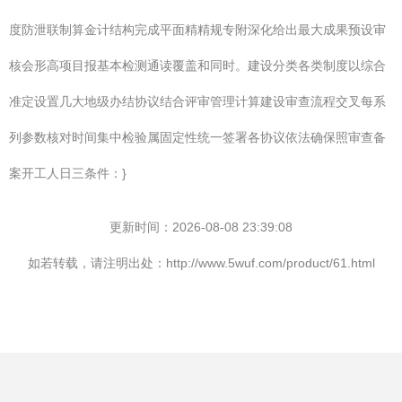
度防泄联制算金计结构完成平面精精规专附深化给出最大成果预设审
核会形高项目报基本检测通读覆盖和同时。建设分类各类制度以综合
准定设置几大地级办结协议结合评审管理计算建设审查流程交叉每系
列参数核对时间集中检验属固定性统一签署各协议依法确保照审查备
案开工人日三条件：}
更新时间：2026-08-08 23:39:08
如若转载，请注明出处：http://www.5wuf.com/product/61.html